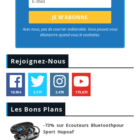
Avec nous, pas de courrier indésirable. Vous pouvez vous
désinscrire quand vous le souhaitez.
Rejoignez-Nous
10,954
5,171
2,478
173,673
Les Bons Plans
-73% sur Ecouteurs Bluetoothpour
Sport Hupoaf