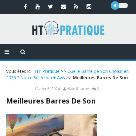
Vous êtes ici :
HT Pratique
>>
Quelle Barre de Son Choisir en
2026 ? Notre Sélection + Avis
>>
Meilleures Barres De Son
février 5, 2024
Alain Roache
0
Meilleures Barres De Son