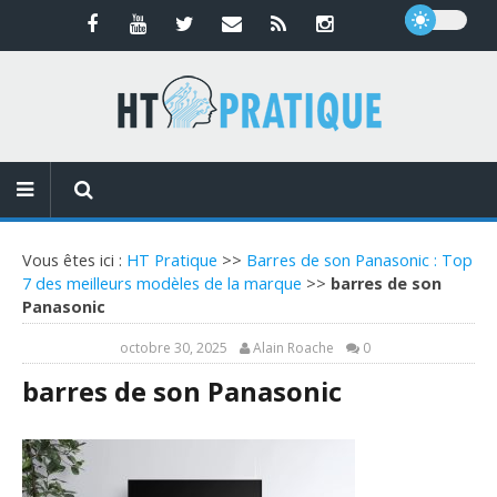
Vous êtes ici :
HT Pratique
>>
Barres de son Panasonic : Top
7 des meilleurs modèles de la marque
>>
barres de son
Panasonic
octobre 30, 2025
Alain Roache
0
barres de son Panasonic