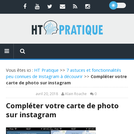
Vous êtes ici :
HT Pratique
>>
7 astuces et fonctionnalités
peu connues de Instagram à découvrir
>>
Compléter votre
carte de photo sur instagram
avril 20, 2018
Alain Roache
0
Compléter votre carte de photo
sur instagram