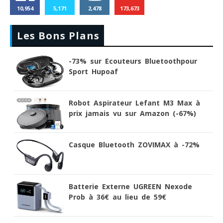
10,954
5,171
2,478
173,673
Les Bons Plans
-73% sur Ecouteurs Bluetoothpour
Sport Hupoaf
Robot Aspirateur Lefant M3 Max à
prix jamais vu sur Amazon (-67%)
Casque Bluetooth ZOVIMAX à -72%
Batterie Externe UGREEN Nexode
Prob à 36€ au lieu de 59€