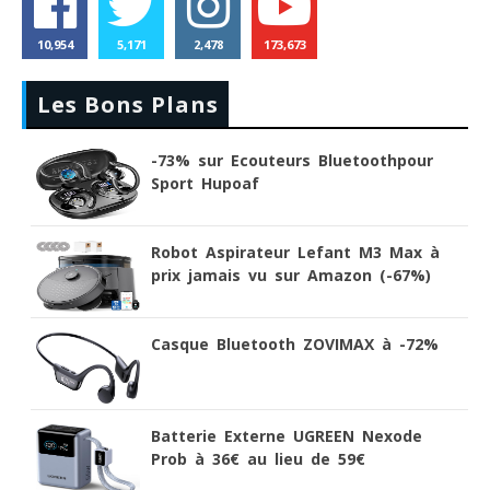
10,954
5,171
2,478
173,673
Les Bons Plans
-73% sur Ecouteurs Bluetoothpour
Sport Hupoaf
Robot Aspirateur Lefant M3 Max à
prix jamais vu sur Amazon (-67%)
Casque Bluetooth ZOVIMAX à -72%
Batterie Externe UGREEN Nexode
Prob à 36€ au lieu de 59€