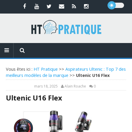
Vous êtes ici :
HT Pratique
>>
Aspirateurs Ultenic : Top 7 des
meilleurs modèles de la marque
>>
Ultenic U16 Flex
mars 18, 2025
Alain Roache
0
Ultenic U16 Flex