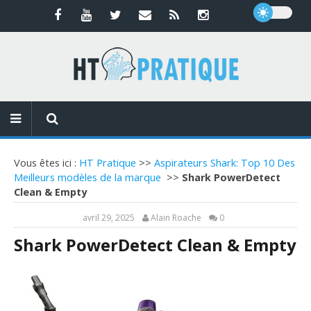
Vous êtes ici :
HT Pratique
>>
Aspirateurs Shark: Top 10 Des
Meilleurs modèles de la marque
>>
Shark PowerDetect
Clean & Empty
avril 29, 2025
Alain Roache
0
Shark PowerDetect Clean & Empty