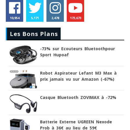
10,954
5,171
2,478
173,673
Les Bons Plans
-73% sur Ecouteurs Bluetoothpour
Sport Hupoaf
Robot Aspirateur Lefant M3 Max à
prix jamais vu sur Amazon (-67%)
Casque Bluetooth ZOVIMAX à -72%
Batterie Externe UGREEN Nexode
Prob à 36€ au lieu de 59€