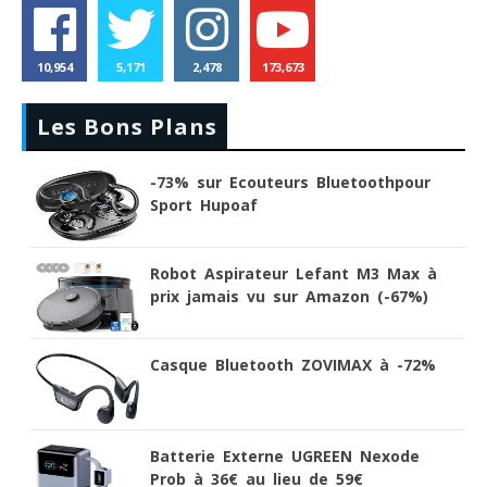
10,954
5,171
2,478
173,673
Les Bons Plans
-73% sur Ecouteurs Bluetoothpour
Sport Hupoaf
Robot Aspirateur Lefant M3 Max à
prix jamais vu sur Amazon (-67%)
Casque Bluetooth ZOVIMAX à -72%
Batterie Externe UGREEN Nexode
Prob à 36€ au lieu de 59€