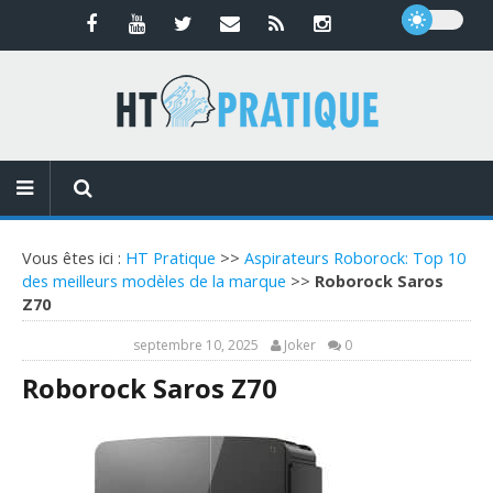
Vous êtes ici :
HT Pratique
>>
Aspirateurs Roborock: Top 10
des meilleurs modèles de la marque
>>
Roborock Saros
Z70
septembre 10, 2025
Joker
0
Roborock Saros Z70