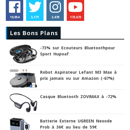
10,954
5,171
2,478
173,673
Les Bons Plans
-73% sur Ecouteurs Bluetoothpour
Sport Hupoaf
Robot Aspirateur Lefant M3 Max à
prix jamais vu sur Amazon (-67%)
Casque Bluetooth ZOVIMAX à -72%
Batterie Externe UGREEN Nexode
Prob à 36€ au lieu de 59€