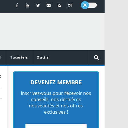
l
Tutoriels
Outils
t
DEVENEZ MEMBRE
Inscrivez-vous pour recevoir nos
conseils, nos dernières
nouveautés et nos offres
exclusives !