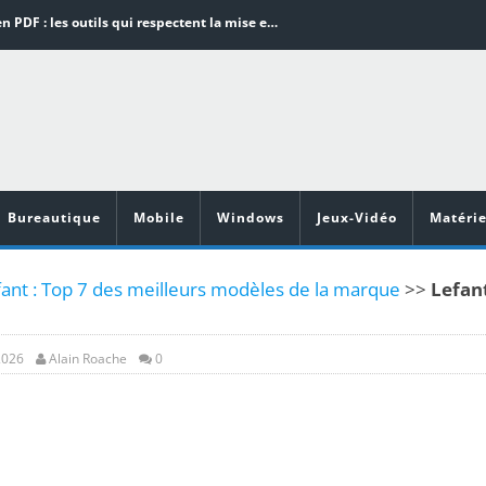
Word en PDF : les outils qui respectent la mise en page
Aspirateurs ECOVACS : Top 9 des meilleurs modèles de la marque
Comment programmer l’arrêt automatique de son pc sous Windows 10 ?
Aspirateurs Xiaomi : Top 11 des meilleurs modèles de la marque
Vidéoprojecteurs Asus : Top 6 des meilleurs modèles de la marque
Bureautique
Mobile
Windows
Jeux-Vidéo
Matérie
fant : Top 7 des meilleurs modèles de la marque
>>
Lefan
2026
Alain Roache
0