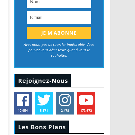
Avec nous, pas de courrier indésirable. Vous
pouvez vous désinscrire quand vous le
souhaitez.
Rejoignez-Nous
10,954
5,171
2,478
173,673
Les Bons Plans