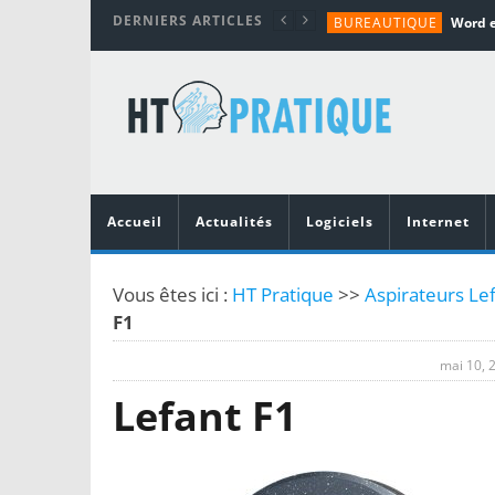
DERNIERS ARTICLES
BUREAUTIQUE
MATÉRIEL
TUTORIALS
MATÉRIEL
MATÉRIEL
Accueil
Actualités
Logiciels
Internet
Vous êtes ici :
HT Pratique
>>
Aspirateurs Le
F1
mai 10, 
Lefant F1