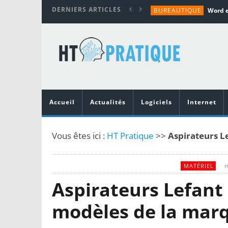
DERNIERS ARTICLES
BUREAUTIQUE
MATÉRIEL
TUTORIALS
MATÉRIEL
MATÉRIEL
Accueil
Actualités
Logiciels
Internet
Vous êtes ici :
HT Pratique
>>
Aspirateurs L
m
MATÉRIEL
Aspirateurs Lefant 
modèles de la mar