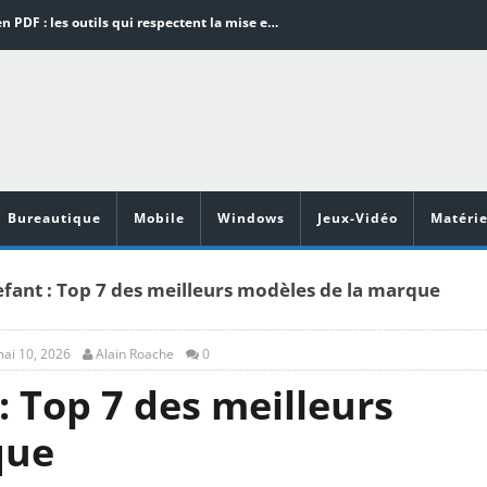
Word en PDF : les outils qui respectent la mise en page
Aspirateurs ECOVACS : Top 9 des meilleurs modèles de la marque
Comment programmer l’arrêt automatique de son pc sous Windows 10 ?
Aspirateurs Xiaomi : Top 11 des meilleurs modèles de la marque
Vidéoprojecteurs Asus : Top 6 des meilleurs modèles de la marque
Bureautique
Mobile
Windows
Jeux-Vidéo
Matérie
efant : Top 7 des meilleurs modèles de la marque
ai 10, 2026
Alain Roache
0
: Top 7 des meilleurs
que