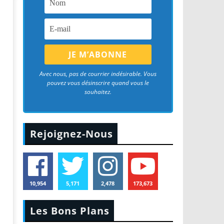
Avec nous, pas de courrier indésirable. Vous
pouvez vous désinscrire quand vous le
souhaitez.
Rejoignez-Nous
10,954
5,171
2,478
173,673
Les Bons Plans