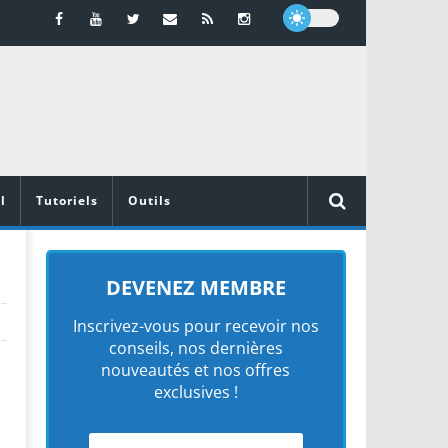
l
Tutoriels
Outils
DEVENEZ MEMBRE
Inscrivez-vous pour recevoir nos
conseils, nos dernières
nouveautés et nos offres
exclusives !