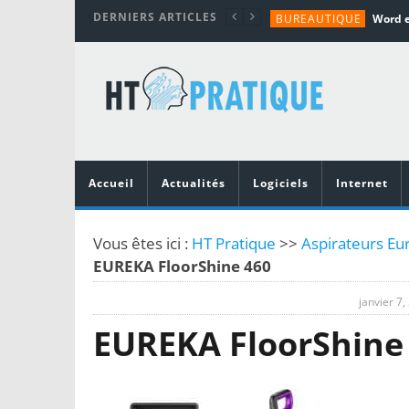
DERNIERS ARTICLES
BUREAUTIQUE
MATÉRIEL
TUTORIALS
MATÉRIEL
MATÉRIEL
Accueil
Actualités
Logiciels
Internet
Vous êtes ici :
HT Pratique
>>
Aspirateurs Eu
EUREKA FloorShine 460
janvier 7,
EUREKA FloorShine