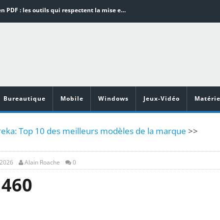
Word en PDF : les outils qui respectent la mise en page
Aspirateurs ECOVACS : Top 9 des meilleurs modèles de la marque
Comment programmer l’arrêt automatique de son pc sous Windows 10 ?
Aspirateurs Xiaomi : Top 11 des meilleurs modèles de la marque
Vidéoprojecteurs Asus : Top 6 des meilleurs modèles de la marque
Bureautique
Mobile
Windows
Jeux-Vidéo
Matérie
reka: Top 10 des meilleurs modèles de la marque
>>
 2026
Alain Roache
0
 460