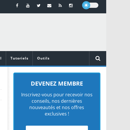
l
Tutoriels
Outils
DEVENEZ MEMBRE
Inscrivez-vous pour recevoir nos
conseils, nos dernières
nouveautés et nos offres
exclusives !