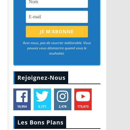
Avec nous, pas de courrier indésirable. Vous
pouvez vous désinscrire quand vous le
souhaitez.
Rejoignez-Nous
10,954
5,171
2,478
173,673
Les Bons Plans