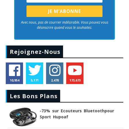
Avec nous, pas de courrier indésirable. Vous pouvez vous
désinscrire quand vous le souhaitez.
Rejoignez-Nous
10,954
5,171
2,478
173,673
Les Bons Plans
-73% sur Ecouteurs Bluetoothpour
Sport Hupoaf