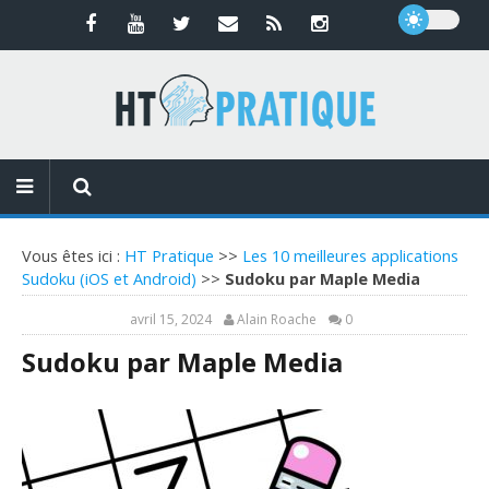
Vous êtes ici :
HT Pratique
>>
Les 10 meilleures applications
Sudoku (iOS et Android)
>>
Sudoku par Maple Media
avril 15, 2024
Alain Roache
0
Sudoku par Maple Media