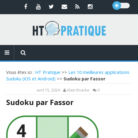
Vous êtes ici :
HT Pratique
>>
Les 10 meilleures applications
Sudoku (iOS et Android)
>>
Sudoku par Fassor
avril 15, 2024
Alain Roache
0
Sudoku par Fassor