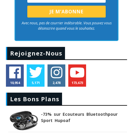
Avec nous, pas de courrier indésirable. Vous pouvez vous
désinscrire quand vous le souhaitez.
Rejoignez-Nous
10,954
5,171
2,478
173,673
Les Bons Plans
-73% sur Ecouteurs Bluetoothpour
Sport Hupoaf