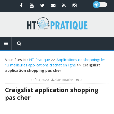
Vous êtes ici :
HT Pratique
>>
Applications de shopping: les
13 meilleures applications d’achat en ligne
>>
Craigslist
application shopping pas cher
août 3, 2020
Alain Roache
0
Craigslist application shopping
pas cher