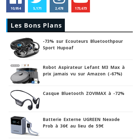
10,954
5,171
2,478
173,673
Les Bons Plans
-73% sur Ecouteurs Bluetoothpour
Sport Hupoaf
Robot Aspirateur Lefant M3 Max à
prix jamais vu sur Amazon (-67%)
Casque Bluetooth ZOVIMAX à -72%
Batterie Externe UGREEN Nexode
Prob à 36€ au lieu de 59€