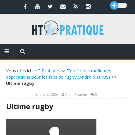
Vous êtes ici :
HT Pratique
>>
Top 11 des meilleures
applications pour les fans de rugby (Android et iOS)
>>
Ultime rugby
mars 5, 2026
Alain Roache
0
Ultime rugby