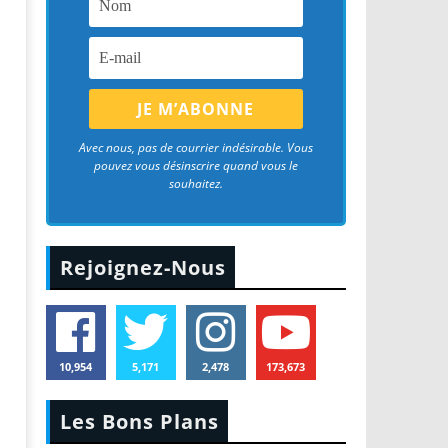
Avec nous, pas de courrier indésirable. Vous
pouvez vous désinscrire quand vous le
souhaitez.
Rejoignez-Nous
10,954
5,171
2,478
173,673
Les Bons Plans