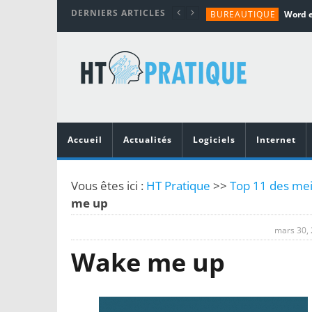
DERNIERS ARTICLES
BUREAUTIQUE
MATÉRIEL
TUTORIALS
MATÉRIEL
MATÉRIEL
Accueil
Actualités
Logiciels
Internet
Vous êtes ici :
HT Pratique
>>
Top 11 des meil
me up
mars 30,
Wake me up