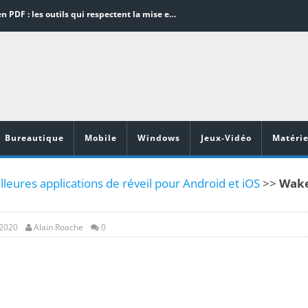
Word en PDF : les outils qui respectent la mise en page
Aspirateurs ECOVACS : Top 9 des meilleurs modèles de la marque
Comment programmer l’arrêt automatique de son pc sous Windows 10 ?
Aspirateurs Xiaomi : Top 11 des meilleurs modèles de la marque
Vidéoprojecteurs Asus : Top 6 des meilleurs modèles de la marque
Bureautique
Mobile
Windows
Jeux-Vidéo
Matérie
leures applications de réveil pour Android et iOS
>>
Wak
 2020
Alain Roache
0