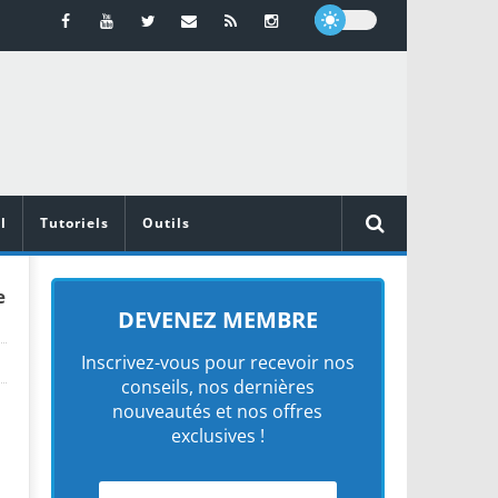
l
Tutoriels
Outils
e
DEVENEZ MEMBRE
Inscrivez-vous pour recevoir nos
conseils, nos dernières
nouveautés et nos offres
exclusives !