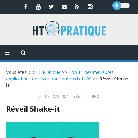
Vous êtes ici :
HT Pratique
>>
Top 11 des meilleures
applications de réveil pour Android et iOS
>>
Réveil Shake-
it
juin 16, 2022
Alain Roache
0
Réveil Shake-it