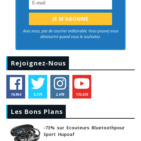
Avec nous, pas de courrier indésirable. Vous pouvez vous
désinscrire quand vous le souhaitez.
Rejoignez-Nous
10,954
5,171
2,478
173,673
Les Bons Plans
-73% sur Ecouteurs Bluetoothpour
Sport Hupoaf