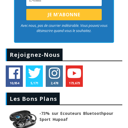
Avec nous, pas de courrier indésirable. Vous pouvez vous
désinscrire quand vous le souhaitez.
Rejoignez-Nous
10,954
5,171
2,478
173,673
Les Bons Plans
-73% sur Ecouteurs Bluetoothpour
Sport Hupoaf