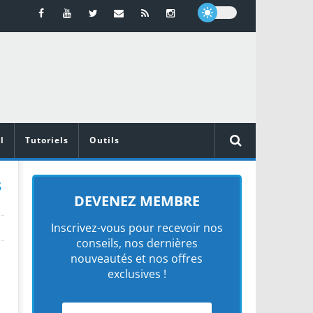
l
Tutoriels
Outils
S
DEVENEZ MEMBRE
Inscrivez-vous pour recevoir nos
conseils, nos dernières
nouveautés et nos offres
exclusives !