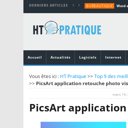
DERNIERS ARTICLES
BUREAUTIQUE
MATÉRIEL
TUTORIALS
MATÉRIEL
MATÉRIEL
Accueil
Actualités
Logiciels
Internet
Vous êtes ici :
HT Pratique
>>
Top 9 des meil
>>
PicsArt application retouche photo vi
mars 14,
PicsArt applicatio