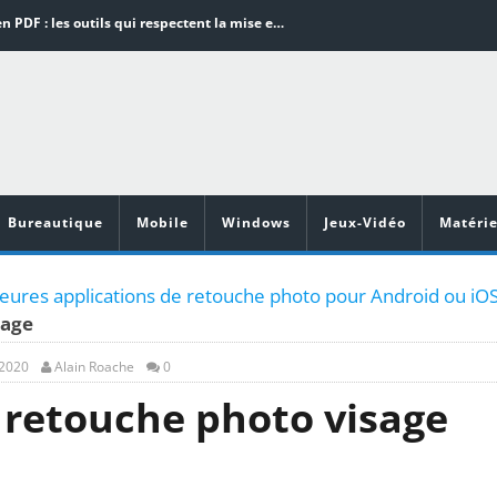
Word en PDF : les outils qui respectent la mise en page
Aspirateurs ECOVACS : Top 9 des meilleurs modèles de la marque
Comment programmer l’arrêt automatique de son pc sous Windows 10 ?
Aspirateurs Xiaomi : Top 11 des meilleurs modèles de la marque
Vidéoprojecteurs Asus : Top 6 des meilleurs modèles de la marque
Bureautique
Mobile
Windows
Jeux-Vidéo
Matérie
leures applications de retouche photo pour Android ou iO
sage
 2020
Alain Roache
0
n retouche photo visage