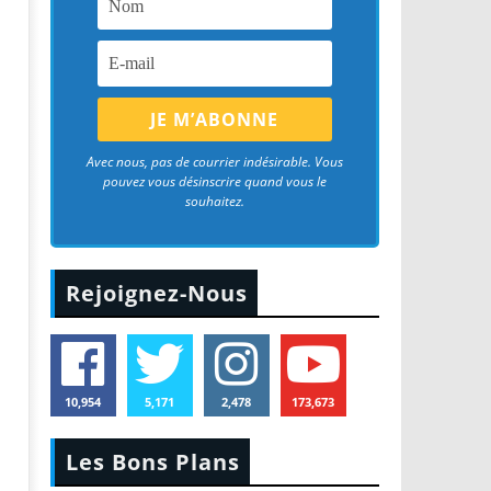
Avec nous, pas de courrier indésirable. Vous
pouvez vous désinscrire quand vous le
souhaitez.
Rejoignez-Nous
10,954
5,171
2,478
173,673
Les Bons Plans