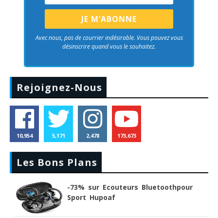
Avec nous, pas de courrier indésirable. Vous pouvez vous
désinscrire quand vous le souhaitez.
Rejoignez-Nous
10,954
5,171
2,478
173,673
Les Bons Plans
-73% sur Ecouteurs Bluetoothpour
Sport Hupoaf