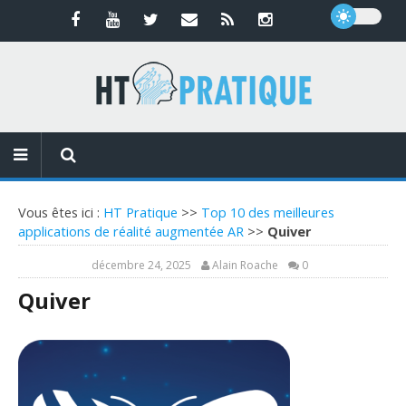
Vous êtes ici :
HT Pratique
>>
Top 10 des meilleures
applications de réalité augmentée AR
>>
Quiver
décembre 24, 2025
Alain Roache
0
Quiver