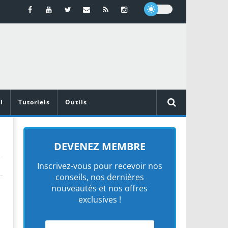
l
Tutoriels
Outils
DEVENEZ MEMBRE
Inscrivez-vous pour recevoir nos
conseils, nos dernières
nouveautés et nos offres
exclusives !