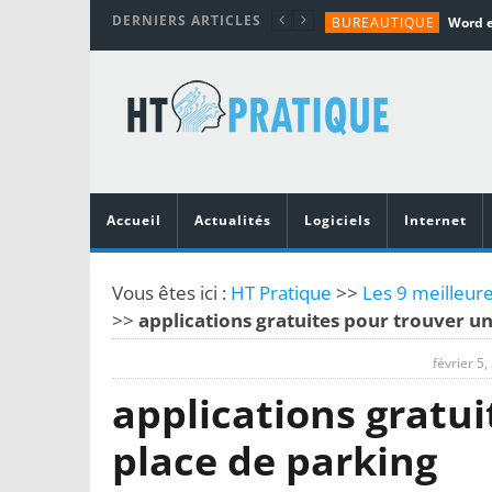
DERNIERS ARTICLES
BUREAUTIQUE
MATÉRIEL
TUTORIALS
MATÉRIEL
MATÉRIEL
Accueil
Actualités
Logiciels
Internet
Vous êtes ici :
HT Pratique
>>
Les 9 meilleure
>>
applications gratuites pour trouver u
février 5,
applications gratui
place de parking