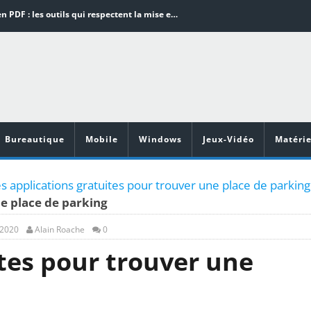
Word en PDF : les outils qui respectent la mise en page
Aspirateurs ECOVACS : Top 9 des meilleurs modèles de la marque
Comment programmer l’arrêt automatique de son pc sous Windows 10 ?
Aspirateurs Xiaomi : Top 11 des meilleurs modèles de la marque
Vidéoprojecteurs Asus : Top 6 des meilleurs modèles de la marque
Bureautique
Mobile
Windows
Jeux-Vidéo
Matérie
s applications gratuites pour trouver une place de parking
ne place de parking
 2020
Alain Roache
0
tes pour trouver une