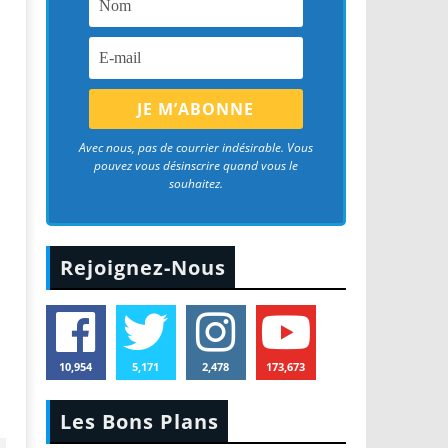
Avec nous, pas de courrier indésirable. Vous
pouvez vous désinscrire quand vous le
souhaitez.
Rejoignez-Nous
10,954
5,171
2,478
173,673
Les Bons Plans