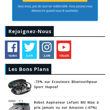
Avec nous, pas de courrier indésirable. Vous pouvez vous
désinscrire quand vous le souhaitez.
Rejoignez-Nous
10,954
5,171
2,478
173,673
Les Bons Plans
-73% sur Ecouteurs Bluetoothpour
Sport Hupoaf
Robot Aspirateur Lefant M3 Max à
prix jamais vu sur Amazon (-67%)