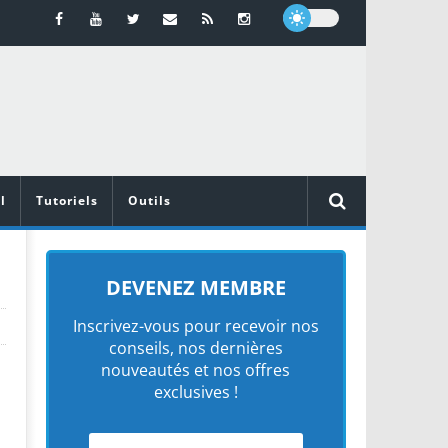
l
Tutoriels
Outils
DEVENEZ MEMBRE
Inscrivez-vous pour recevoir nos
conseils, nos dernières
nouveautés et nos offres
exclusives !