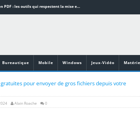
Word en PDF : les outils qui respectent la mise en page
Aspirateurs ECOVACS : Top 9 des meilleurs modèles de la marque
Comment programmer l’arrêt automatique de son pc sous Windows 10 ?
Aspirateurs Xiaomi : Top 11 des meilleurs modèles de la marque
Vidéoprojecteurs Asus : Top 6 des meilleurs modèles de la marque
Bureautique
Mobile
Windows
Jeux-Vidéo
Matérie
 gratuites pour envoyer de gros fichiers depuis votre
 2024
Alain Roache
0