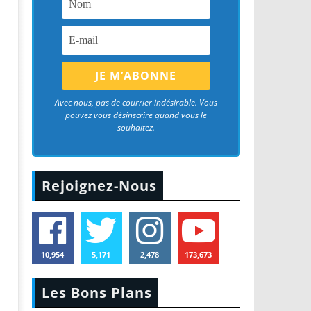
Avec nous, pas de courrier indésirable. Vous
pouvez vous désinscrire quand vous le
souhaitez.
Rejoignez-Nous
10,954
5,171
2,478
173,673
Les Bons Plans