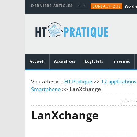
DERNIERS ARTICLES
BUREAUTIQUE
MATÉRIEL
TUTORIALS
MATÉRIEL
MATÉRIEL
Accueil
Actualités
Logiciels
Internet
Vous êtes ici :
HT Pratique
>>
12 applications
Smartphone
>>
LanXchange
juillet 5,
LanXchange