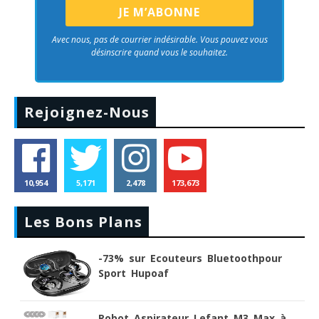
Avec nous, pas de courrier indésirable. Vous pouvez vous
désinscrire quand vous le souhaitez.
Rejoignez-Nous
10,954
5,171
2,478
173,673
Les Bons Plans
-73% sur Ecouteurs Bluetoothpour
Sport Hupoaf
Robot Aspirateur Lefant M3 Max à