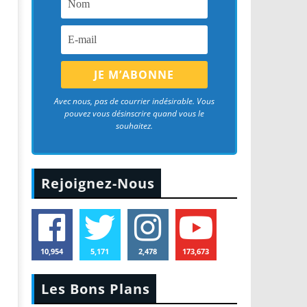
Avec nous, pas de courrier indésirable. Vous
pouvez vous désinscrire quand vous le
souhaitez.
Rejoignez-Nous
10,954
5,171
2,478
173,673
Les Bons Plans