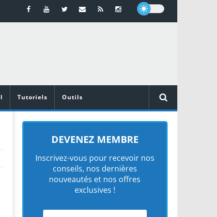
l
Tutoriels
Outils
DEVENEZ MEMBRE
Inscrivez-vous pour recevoir nos
conseils, nos dernières
nouveautés et nos offres
exclusives !