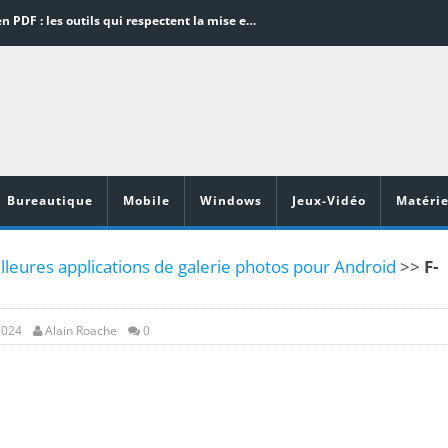
Word en PDF : les outils qui respectent la mise en page
Aspirateurs ECOVACS : Top 9 des meilleurs modèles de la marque
Comment programmer l’arrêt automatique de son pc sous Windows 10 ?
Aspirateurs Xiaomi : Top 11 des meilleurs modèles de la marque
Vidéoprojecteurs Asus : Top 6 des meilleurs modèles de la marque
Bureautique
Mobile
Windows
Jeux-Vidéo
Matérie
lleures applications de galerie photos pour Android
>>
F-
2024
Alain Roache
0