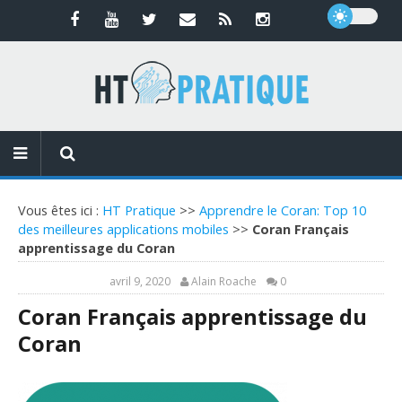
Vous êtes ici :
HT Pratique
>>
Apprendre le Coran: Top 10
des meilleures applications mobiles
>>
Coran Français
apprentissage du Coran
avril 9, 2020
Alain Roache
0
Coran Français apprentissage du
Coran