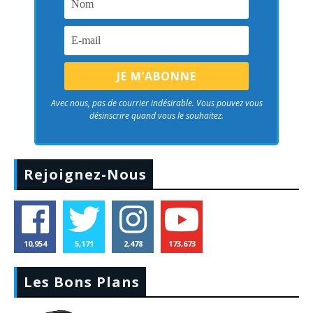
Avec nous, pas de courrier indésirable. Vous pouvez vous
désinscrire quand vous le souhaitez.
Rejoignez-Nous
10,954
5,171
2,478
173,673
Les Bons Plans