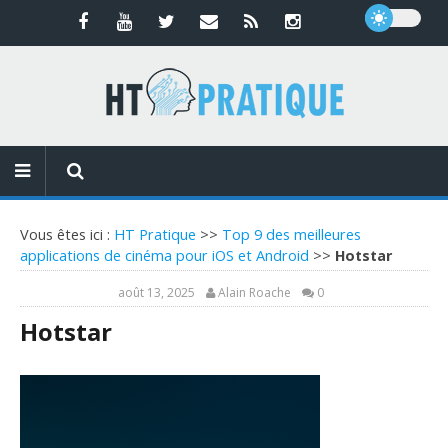
Vous êtes ici :
HT Pratique
>>
Top 9 des meilleures
applications de cinéma pour iOS et Android
>>
Hotstar
août 13, 2025
Alain Roache
0
Hotstar