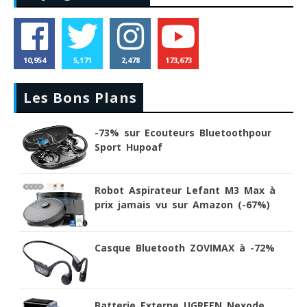
10,954
5,171
2,478
173,673
Les Bons Plans
-73% sur Ecouteurs Bluetoothpour
Sport Hupoaf
Robot Aspirateur Lefant M3 Max à
prix jamais vu sur Amazon (-67%)
Casque Bluetooth ZOVIMAX à -72%
Batterie Externe UGREEN Nexode