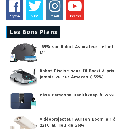
10,954
5,171
2,478
173,673
Les Bons Plans
-69% sur Robot Aspirateur Lefant
M1
Robot Piscine sans Fil Bocxi à prix
jamais vu sur Amazon (-59%)
Pèse Personne Healthkeep à -56%
Vidéoprojecteur Aurzen Boom air à
221€ au lieu de 269€