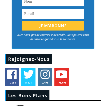
Avec nous, pas de courrier indésirable. Vous pouvez vous
désinscrire quand vous le souhaitez.
Rejoignez-Nous
10,954
5,171
2,478
173,673
Les Bons Plans