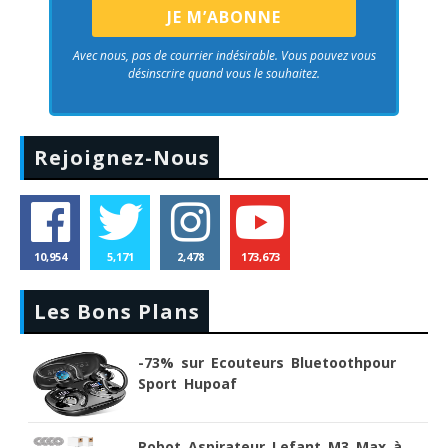
Avec nous, pas de courrier indésirable. Vous pouvez vous
désinscrire quand vous le souhaitez.
Rejoignez-Nous
10,954
5,171
2,478
173,673
Les Bons Plans
-73% sur Ecouteurs Bluetoothpour
Sport Hupoaf
Robot Aspirateur Lefant M3 Max à