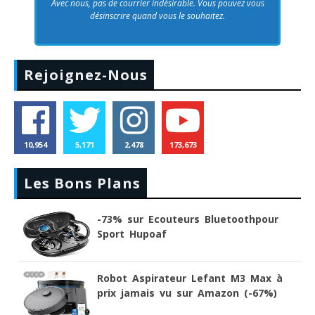
Avec nous, pas de courrier indésirable. Vous pouvez vous
désinscrire quand vous le souhaitez.
Rejoignez-Nous
10,954
5,171
2,478
173,673
Les Bons Plans
-73% sur Ecouteurs Bluetoothpour
Sport Hupoaf
Robot Aspirateur Lefant M3 Max à
prix jamais vu sur Amazon (-67%)