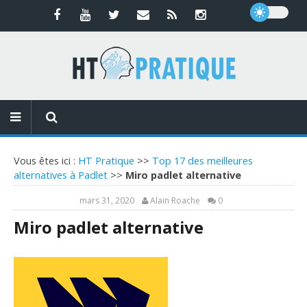
Vous êtes ici :
HT Pratique
>>
Top 17 des meilleures
alternatives à Padlet
>>
Miro padlet alternative
mars 31, 2020
Alain Roache
0
Miro padlet alternative