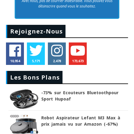
Avec nous, pas de courrier indésirable. Vous pouvez vous
désinscrire quand vous le souhaitez.
Rejoignez-Nous
10,954
5,171
2,478
173,673
Les Bons Plans
-73% sur Ecouteurs Bluetoothpour
Sport Hupoaf
Robot Aspirateur Lefant M3 Max à
prix jamais vu sur Amazon (-67%)