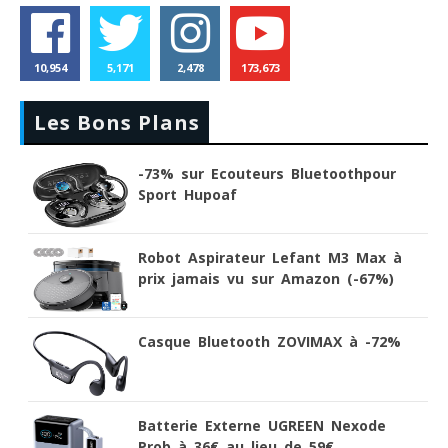
10,954
5,171
2,478
173,673
Les Bons Plans
-73% sur Ecouteurs Bluetoothpour
Sport Hupoaf
Robot Aspirateur Lefant M3 Max à
prix jamais vu sur Amazon (-67%)
Casque Bluetooth ZOVIMAX à -72%
Batterie Externe UGREEN Nexode
Prob à 36€ au lieu de 59€