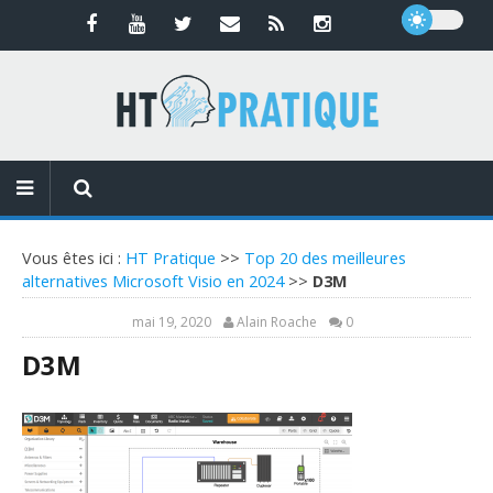
Vous êtes ici :
HT Pratique
>>
Top 20 des meilleures
alternatives Microsoft Visio en 2024
>>
D3M
mai 19, 2020
Alain Roache
0
D3M