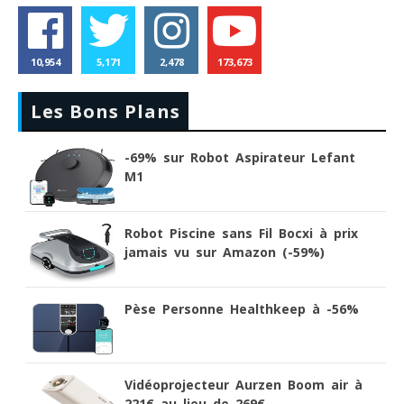
10,954
5,171
2,478
173,673
Les Bons Plans
-69% sur Robot Aspirateur Lefant
M1
Robot Piscine sans Fil Bocxi à prix
jamais vu sur Amazon (-59%)
Pèse Personne Healthkeep à -56%
Vidéoprojecteur Aurzen Boom air à
221€ au lieu de 269€