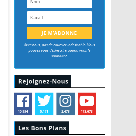
Avec nous, pas de courrier indésirable. Vous
pouvez vous désinscrire quand vous le
souhaitez.
Rejoignez-Nous
10,954
5,171
2,478
173,673
Les Bons Plans