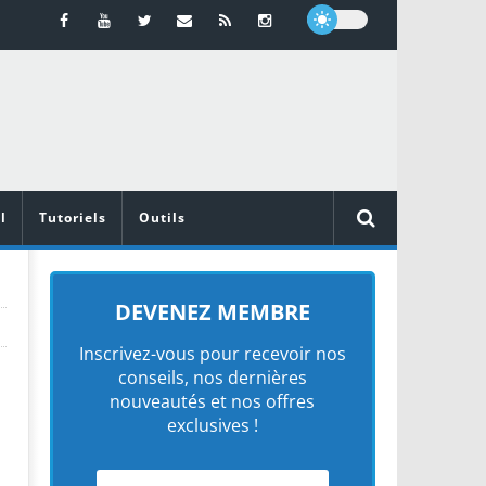
l
Tutoriels
Outils
DEVENEZ MEMBRE
Inscrivez-vous pour recevoir nos
conseils, nos dernières
nouveautés et nos offres
exclusives !