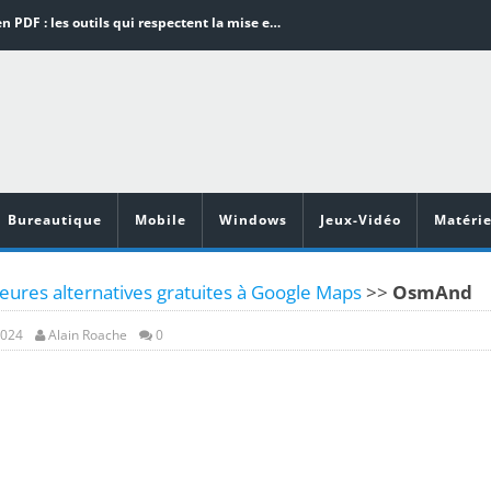
Word en PDF : les outils qui respectent la mise en page
Aspirateurs ECOVACS : Top 9 des meilleurs modèles de la marque
Comment programmer l’arrêt automatique de son pc sous Windows 10 ?
Aspirateurs Xiaomi : Top 11 des meilleurs modèles de la marque
Vidéoprojecteurs Asus : Top 6 des meilleurs modèles de la marque
Bureautique
Mobile
Windows
Jeux-Vidéo
Matérie
eures alternatives gratuites à Google Maps
>>
OsmAnd
2024
Alain Roache
0