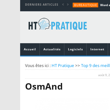
DERNIERS ARTICLES
BUREAUTIQUE
MATÉRIEL
TUTORIALS
MATÉRIEL
MATÉRIEL
Accueil
Actualités
Logiciels
Internet
Vous êtes ici :
HT Pratique
>>
Top 9 des meill
août 9, 
OsmAnd