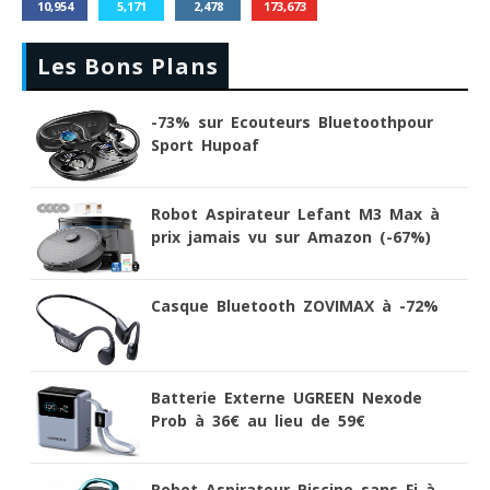
10,954
5,171
2,478
173,673
Les Bons Plans
-73% sur Ecouteurs Bluetoothpour
Sport Hupoaf
Robot Aspirateur Lefant M3 Max à
prix jamais vu sur Amazon (-67%)
Casque Bluetooth ZOVIMAX à -72%
Batterie Externe UGREEN Nexode
Prob à 36€ au lieu de 59€
Robot Aspirateur Piscine sans Fi à