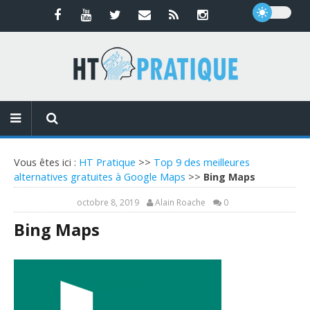
Vous êtes ici :
HT Pratique
>>
Top 9 des meilleures
alternatives gratuites à Google Maps
>>
Bing Maps
octobre 8, 2019
Alain Roache
0
Bing Maps