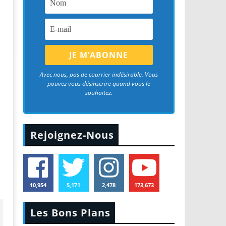
Avec nous, pas de courrier indésirable. Vous
pouvez vous désinscrire quand vous le
souhaitez.
Rejoignez-Nous
10,954
5,171
2,478
173,673
Les Bons Plans