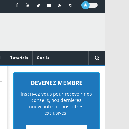
l
Tutoriels
Outils
DEVENEZ MEMBRE
Inscrivez-vous pour recevoir nos
conseils, nos dernières
nouveautés et nos offres
exclusives !