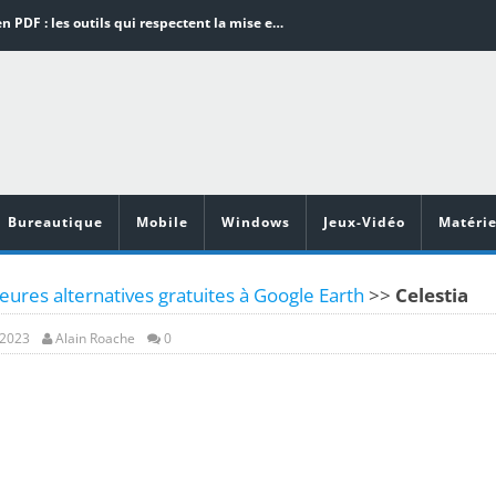
Word en PDF : les outils qui respectent la mise en page
Aspirateurs ECOVACS : Top 9 des meilleurs modèles de la marque
Comment programmer l’arrêt automatique de son pc sous Windows 10 ?
Aspirateurs Xiaomi : Top 11 des meilleurs modèles de la marque
Vidéoprojecteurs Asus : Top 6 des meilleurs modèles de la marque
Bureautique
Mobile
Windows
Jeux-Vidéo
Matérie
eures alternatives gratuites à Google Earth
>>
Celestia
 2023
Alain Roache
0