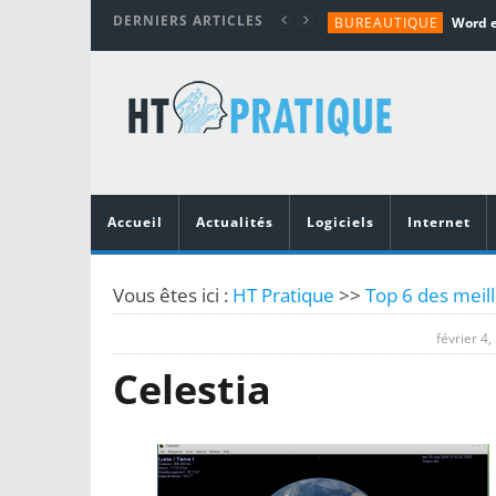
DERNIERS ARTICLES
BUREAUTIQUE
MATÉRIEL
TUTORIALS
MATÉRIEL
MATÉRIEL
Accueil
Actualités
Logiciels
Internet
Vous êtes ici :
HT Pratique
>>
Top 6 des meill
février 4,
Celestia