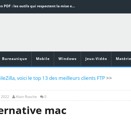
Word en PDF : les outils qui respectent la mise en page
Aspirateurs ECOVACS : Top 9 des meilleurs modèles de la marque
Comment programmer l’arrêt automatique de son pc sous Windows 10 ?
Aspirateurs Xiaomi : Top 11 des meilleurs modèles de la marque
Vidéoprojecteurs Asus : Top 6 des meilleurs modèles de la marque
Bureautique
Mobile
Windows
Jeux-Vidéo
Matérie
ileZilla, voici le top 13 des meilleurs clients FTP
>>
, 2022
Alain Roache
0
lternative mac