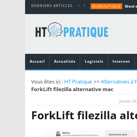
DERNIERS ARTICLES
BUREAUTIQUE
MATÉRIEL
TUTORIALS
MATÉRIEL
MATÉRIEL
Accueil
Actualités
Logiciels
Internet
Vous êtes ici :
HT Pratique
>>
Alternatives à F
ForkLift filezilla alternative mac
janvier 24
ForkLift filezilla a