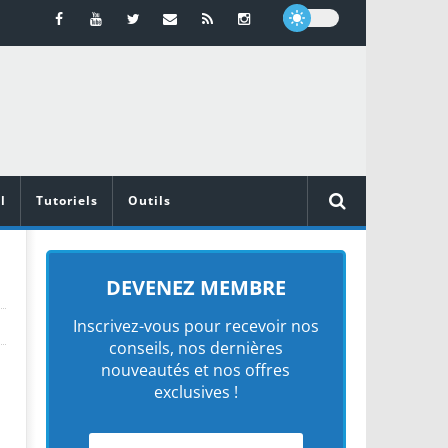
l
Tutoriels
Outils
DEVENEZ MEMBRE
Inscrivez-vous pour recevoir nos
conseils, nos dernières
nouveautés et nos offres
exclusives !