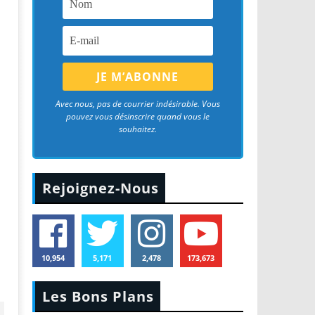
Avec nous, pas de courrier indésirable. Vous
pouvez vous désinscrire quand vous le
souhaitez.
Rejoignez-Nous
10,954
5,171
2,478
173,673
Les Bons Plans