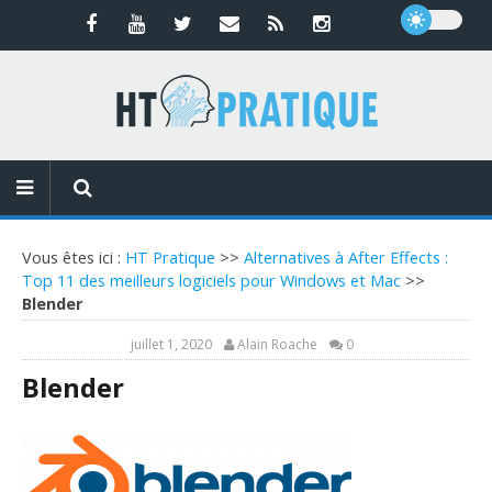
Vous êtes ici :
HT Pratique
>>
Alternatives à After Effects :
Top 11 des meilleurs logiciels pour Windows et Mac
>>
Blender
juillet 1, 2020
Alain Roache
0
Blender