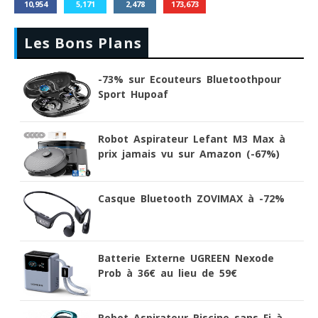
10,954
5,171
2,478
173,673
Les Bons Plans
-73% sur Ecouteurs Bluetoothpour
Sport Hupoaf
Robot Aspirateur Lefant M3 Max à
prix jamais vu sur Amazon (-67%)
Casque Bluetooth ZOVIMAX à -72%
Batterie Externe UGREEN Nexode
Prob à 36€ au lieu de 59€
Robot Aspirateur Piscine sans Fi à