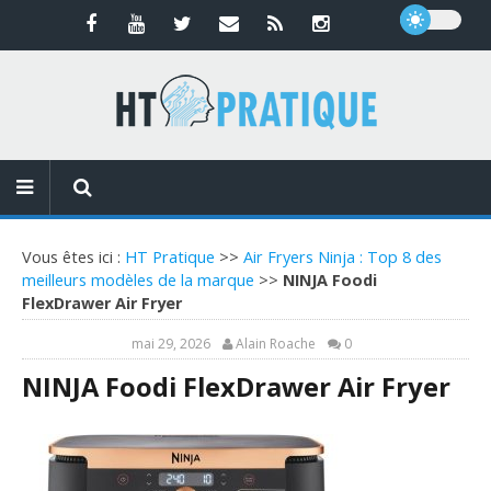
Vous êtes ici :
HT Pratique
>>
Air Fryers Ninja : Top 8 des
meilleurs modèles de la marque
>>
NINJA Foodi
FlexDrawer Air Fryer
mai 29, 2026
Alain Roache
0
NINJA Foodi FlexDrawer Air Fryer