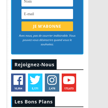
Avec nous, pas de courrier indésirable. Vous
pouvez vous désinscrire quand vous le
souhaitez.
Rejoignez-Nous
10,954
5,171
2,478
173,673
Les Bons Plans