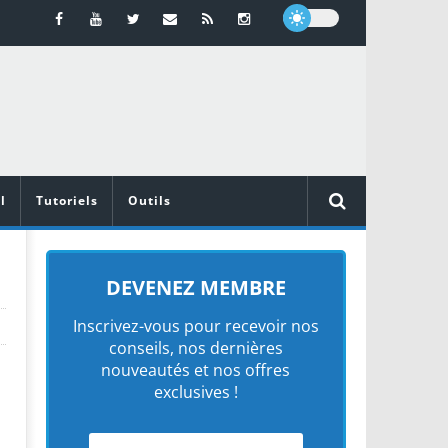
l
Tutoriels
Outils
DEVENEZ MEMBRE
Inscrivez-vous pour recevoir nos
conseils, nos dernières
nouveautés et nos offres
exclusives !