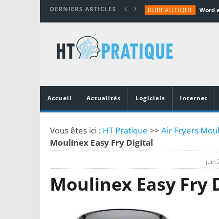
DERNIERS ARTICLES
BUREAUTIQUE
MATÉRIEL
TUTORIALS
MATÉRIEL
MATÉRIEL
Accueil
Actualités
Logiciels
Internet
Vous êtes ici :
HT Pratique
>>
Air Fryers Mou
Moulinex Easy Fry Digital
juin 
Moulinex Easy Fry D