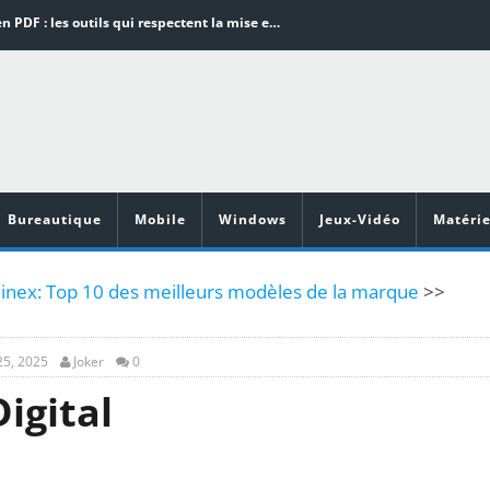
Word en PDF : les outils qui respectent la mise en page
Aspirateurs ECOVACS : Top 9 des meilleurs modèles de la marque
Comment programmer l’arrêt automatique de son pc sous Windows 10 ?
Aspirateurs Xiaomi : Top 11 des meilleurs modèles de la marque
Vidéoprojecteurs Asus : Top 6 des meilleurs modèles de la marque
Bureautique
Mobile
Windows
Jeux-Vidéo
Matérie
linex: Top 10 des meilleurs modèles de la marque
>>
25, 2025
Joker
0
igital