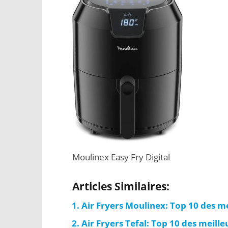
Moulinex Easy Fry Digital
Articles Similaires:
Air Fryers Moulinex: Top 10 des m
Air Fryers Tefal: Top 10 des meill