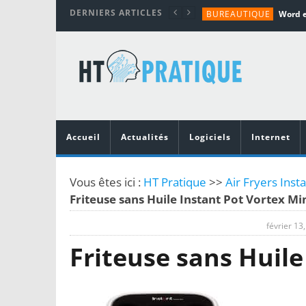
DERNIERS ARTICLES
BUREAUTIQUE
MATÉRIEL
TUTORIALS
MATÉRIEL
MATÉRIEL
Accueil
Actualités
Logiciels
Internet
Vous êtes ici :
HT Pratique
>>
Air Fryers Inst
Friteuse sans Huile Instant Pot Vortex Mi
février 13
Friteuse sans Huile