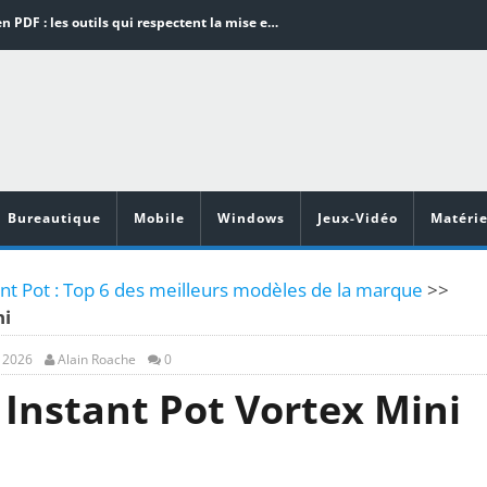
Word en PDF : les outils qui respectent la mise en page
Aspirateurs ECOVACS : Top 9 des meilleurs modèles de la marque
Comment programmer l’arrêt automatique de son pc sous Windows 10 ?
Aspirateurs Xiaomi : Top 11 des meilleurs modèles de la marque
Vidéoprojecteurs Asus : Top 6 des meilleurs modèles de la marque
Bureautique
Mobile
Windows
Jeux-Vidéo
Matérie
ant Pot : Top 6 des meilleurs modèles de la marque
>>
ni
, 2026
Alain Roache
0
 Instant Pot Vortex Mini