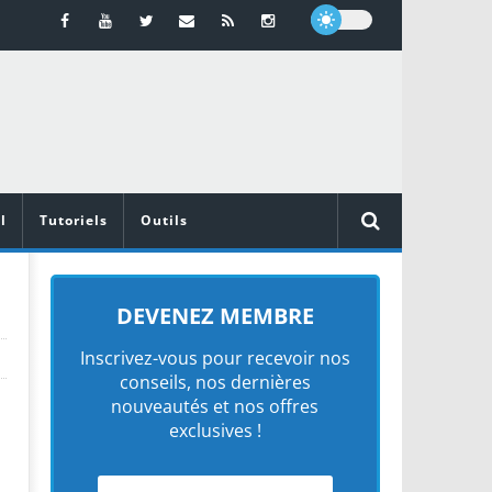
l
Tutoriels
Outils
DEVENEZ MEMBRE
Inscrivez-vous pour recevoir nos
conseils, nos dernières
nouveautés et nos offres
exclusives !