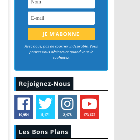
Avec nous, pas de courrier indésirable. Vous
pouvez vous désinscrire quand vous le
souhaitez.
Rejoignez-Nous
10,954
5,171
2,478
173,673
Les Bons Plans