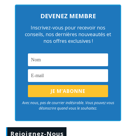
DEVENEZ MEMBRE
Inscrivez-vous pour recevoir nos
conseils, nos dernières nouveautés et
nos offres exclusives !
Avec nous, pas de courrier indésirable. Vous pouvez vous
désinscrire quand vous le souhaitez.
Rejoignez-Nous