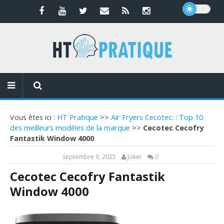
Vous êtes ici :
HT Pratique
>>
Air Fryers Cecotec: : Top 10
des meilleurs modèles de la marque
>>
Cecotec Cecofry
Fantastik Window 4000
septembre 9, 2025
Joker
0
Cecotec Cecofry Fantastik
Window 4000