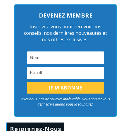
DEVENEZ MEMBRE
Inscrivez-vous pour recevoir nos
conseils, nos dernières nouveautés et
nos offres exclusives !
Avec nous, pas de courrier indésirable. Vous pouvez vous
désinscrire quand vous le souhaitez.
Rejoignez-Nous