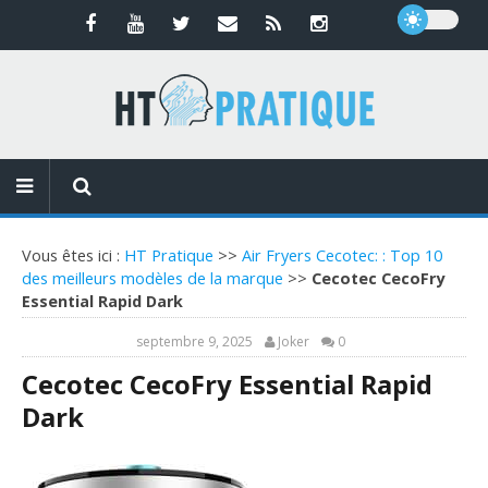
Vous êtes ici :
HT Pratique
>>
Air Fryers Cecotec: : Top 10
des meilleurs modèles de la marque
>>
Cecotec CecoFry
Essential Rapid Dark
septembre 9, 2025
Joker
0
Cecotec CecoFry Essential Rapid
Dark