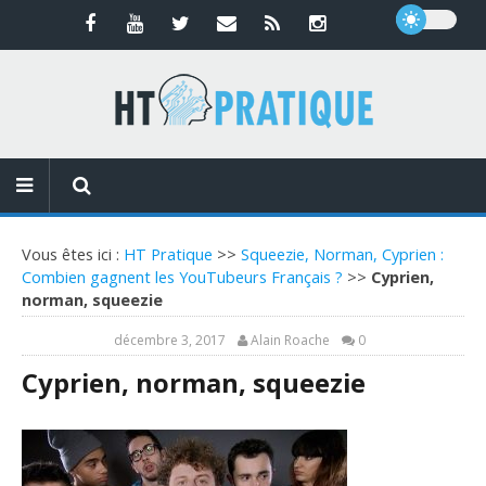
Vous êtes ici :
HT Pratique
>>
Squeezie, Norman, Cyprien :
Combien gagnent les YouTubeurs Français ?
>>
Cyprien,
norman, squeezie
décembre 3, 2017
Alain Roache
0
Cyprien, norman, squeezie