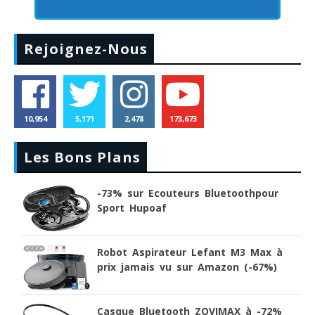
Rejoignez-Nous
10,954
5,171
2,478
173,673
Les Bons Plans
-73% sur Ecouteurs Bluetoothpour
Sport Hupoaf
Robot Aspirateur Lefant M3 Max à
prix jamais vu sur Amazon (-67%)
Casque Bluetooth ZOVIMAX à -72%