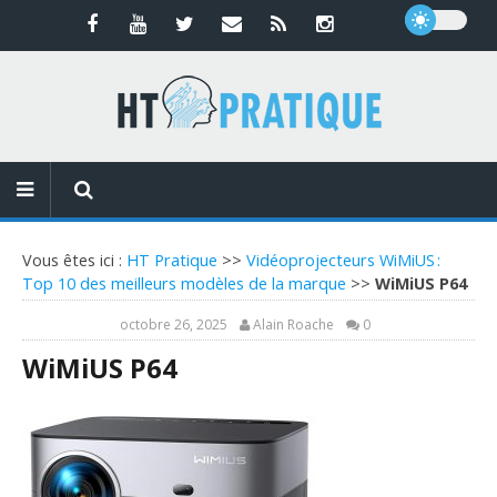
Vous êtes ici :
HT Pratique
>>
Vidéoprojecteurs WiMiUS :
Top 10 des meilleurs modèles de la marque
>>
WiMiUS P64
octobre 26, 2025
Alain Roache
0
WiMiUS P64