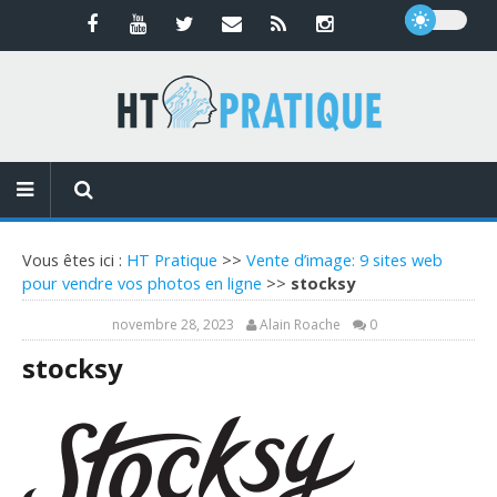
Vous êtes ici :
HT Pratique
>>
Vente d’image: 9 sites web
pour vendre vos photos en ligne
>>
stocksy
novembre 28, 2023
Alain Roache
0
stocksy