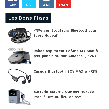
10,954
5,171
2,478
173,673
Les Bons Plans
-73% sur Ecouteurs Bluetoothpour
Sport Hupoaf
Robot Aspirateur Lefant M3 Max à
prix jamais vu sur Amazon (-67%)
Casque Bluetooth ZOVIMAX à -72%
Batterie Externe UGREEN Nexode
Prob à 36€ au lieu de 59€