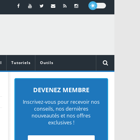
l
Tutoriels
Outils
DEVENEZ MEMBRE
Inscrivez-vous pour recevoir nos
conseils, nos dernières
nouveautés et nos offres
exclusives !