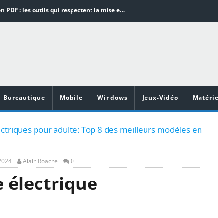
Word en PDF : les outils qui respectent la mise en page
Aspirateurs ECOVACS : Top 9 des meilleurs modèles de la marque
Comment programmer l’arrêt automatique de son pc sous Windows 10 ?
Aspirateurs Xiaomi : Top 11 des meilleurs modèles de la marque
Vidéoprojecteurs Asus : Top 6 des meilleurs modèles de la marque
Bureautique
Mobile
Windows
Jeux-Vidéo
Matérie
ectriques pour adulte: Top 8 des meilleurs modèles en
 2024
Alain Roache
0
e électrique