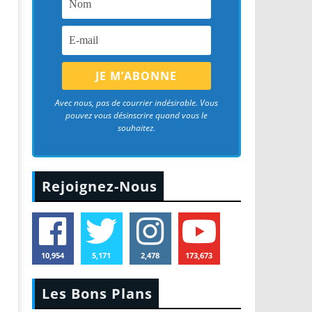
Avec nous, pas de courrier indésirable. Vous
pouvez vous désinscrire quand vous le
souhaitez.
Rejoignez-Nous
10,954
5,171
2,478
173,673
Les Bons Plans