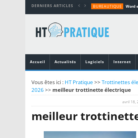
DERNIERS ARTICLES
BUREAUTIQUE
MATÉRIEL
TUTORIALS
MATÉRIEL
MATÉRIEL
Accueil
Actualités
Logiciels
Internet
Vous êtes ici :
HT Pratique
>>
Trottinettes él
2026
>>
meilleur trottinette électrique
avril 18,
meilleur trottinett