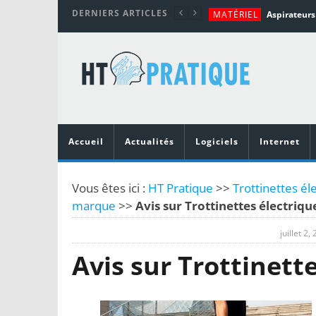
DERNIERS ARTICLES
MATÉRIEL
TUTORIALS
MATÉRIEL
MATÉRIEL
MOBILE
Top 10 des me
Accueil
Actualités
Logiciels
Internet
Vous êtes ici :
HT Pratique
>>
Trottinettes é
marque
>>
Avis sur Trottinettes électri
juillet 2,
Avis sur Trottinet