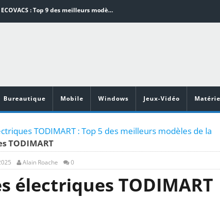
Aspirateurs ECOVACS : Top 9 des meilleurs modèles de la marque
Comment programmer l’arrêt automatique de son pc sous Windows 10 ?
Aspirateurs Xiaomi : Top 11 des meilleurs modèles de la marque
Vidéoprojecteurs Asus : Top 6 des meilleurs modèles de la marque
illeurs jeux de cuisine pour Android
Bureautique
Mobile
Windows
Jeux-Vidéo
Matérie
lectriques TODIMART : Top 5 des meilleurs modèles de la
ques TODIMART
 2025
Alain Roache
0
tes électriques TODIMART