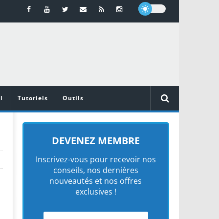
l
Tutoriels
Outils
DEVENEZ MEMBRE
Inscrivez-vous pour recevoir nos
conseils, nos dernières
nouveautés et nos offres
exclusives !