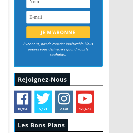
Avec nous, pas de courrier indésirable. Vous
pouvez vous désinscrire quand vous le
souhaitez.
Rejoignez-Nous
10,954
5,171
2,478
173,673
Les Bons Plans